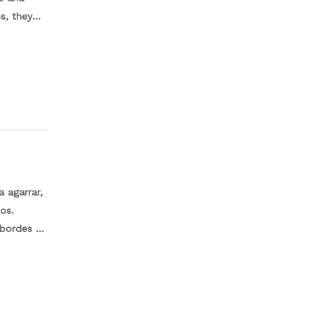
s, they
wist, and
 agarrar,
os.
 bordes de
 en
 agarre
ates
iastas del