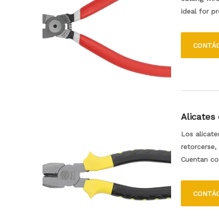
ideal for p
allow for c
maintenance
CONTÁ
manipulate 
Alicates
Los alicate
retorcerse,
Cuentan con
corte afila
entornos en
CONTÁ
cómodo, lo 
combinados