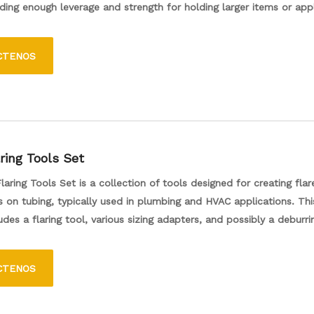
iding enough leverage and strength for holding larger items or app
 pressure. These pliers feature an adjustable jaw, allowing users to
izes of materials, and a locking mechanism that ensures a firm ho
CTENOS
ressure from the user's hand. They are commonly used in mechani
s, and various repair tasks, making them an essential addition to a
ring Tools Set
aring Tools Set is a collection of tools designed for creating flar
 on tubing, typically used in plumbing and HVAC applications. Thi
ludes a flaring tool, various sizing adapters, and possibly a deburri
ng the tubing edges. With these tools, users can easily and accura
 on copper, aluminum, or other soft metal pipes, ensuring secure
CTENOS
 for gas and fluid lines. Ideal for DIY enthusiasts and professional
plifies the process of creating strong, leak-proof joints.