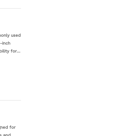
monly used
8-inch
ility for
 cutting
 projects
gned for
e and