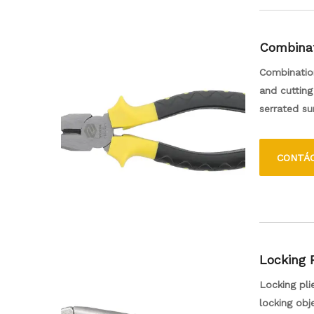
Combinat
Combination
and cutting
serrated su
made from h
electrical 
CONTÁ
ergonomic h
easily.
Locking 
Locking pli
locking obj