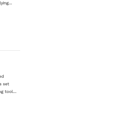
lying
 grip
ld without
cal work,
ny
ed
s set
ng tool
tely form
s alike,