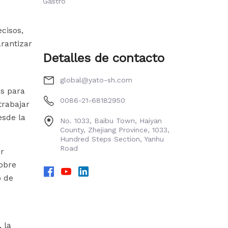
Gastro
cisos,
rantizar
Detalles de contacto
global@yato-sh.com
s para
0086-21-68182950
trabajar
esde la
No. 1033, Baibu Town, Haiyan
County, Zhejiang Province, 1033,
Hundred Steps Section, Yanhu
Road
or
obre
o de
 la