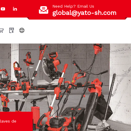
Need Help? Email Us
global@yato-sh.com
llaves de