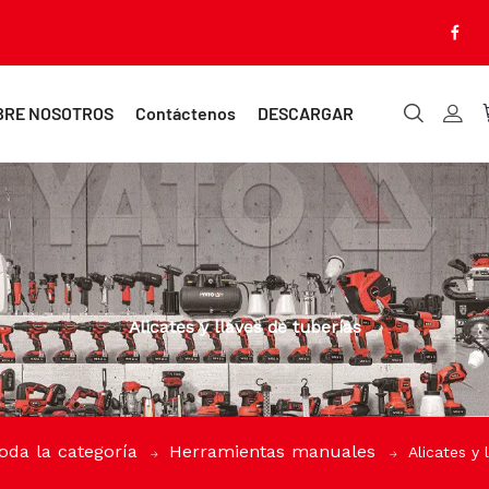
BRE NOSOTROS
Contáctenos
DESCARGAR
Alicates y llaves de tuberías
oda la categoría
Herramientas manuales
Alicates y 