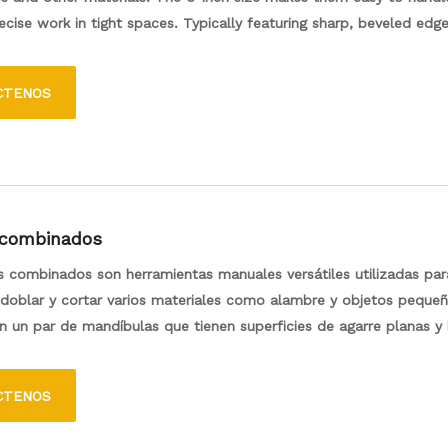
recise work in tight spaces. Typically featuring sharp, beveled edge
lean cuts and are commonly used in electrical work, crafting, and
 tasks. The tool's gripping surfaces also enable users to bend, t
CTENOS
wires efficiently.
 combinados
s combinados son herramientas manuales versátiles utilizadas para
 doblar y cortar varios materiales como alambre y objetos pequeñ
 un par de mandíbulas que tienen superficies de agarre planas y
dos, lo que las hace adecuadas para una variedad de tareas tanto
 el hogar como en el hogar. Las manijas están diseñadas para un
CTENOS
que permite a los usuarios aplicar la fuerza fácilmente. Los alic
 son comúnmente utilizados por electricistas, mecánicos y entus