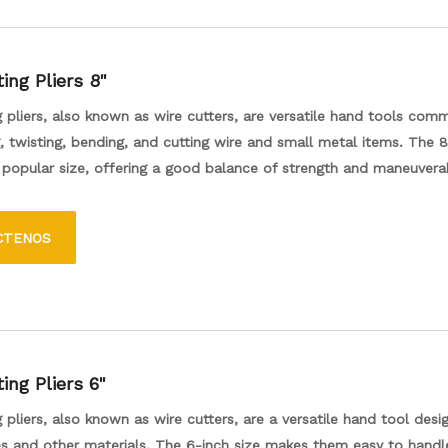
ing Pliers 8"
g pliers, also known as wire cutters, are versatile hand tools com
g, twisting, bending, and cutting wire and small metal items. The 
a popular size, offering a good balance of strength and maneuverab
ks such as electrical work, jewelry making, and crafting. With sharp
omfortable handles, these pliers make it easy to handle intricate
CTENOS
ding effective cutting power.
ing Pliers 6"
g pliers, also known as wire cutters, are a versatile hand tool desi
es and other materials. The 6-inch size makes them easy to handl