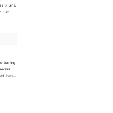
les o una
r sus
d turning
 secure
 24-inch
e. Made
st-have