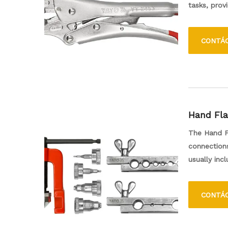
tasks, prov
significant
different s
CONTÁ
constant p
DIY project
toolbox.
Hand Fla
The Hand Fl
connections
usually inc
for prepari
flared ends
CONTÁ
connections
this set sim