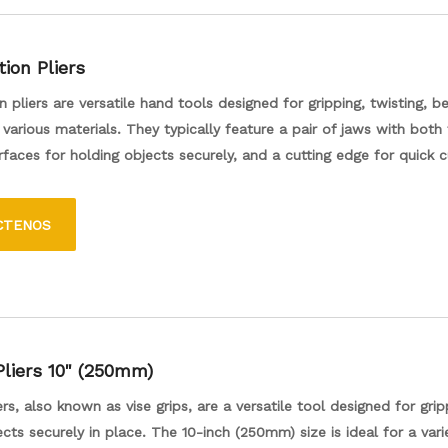
ion Pliers
 pliers are versatile hand tools designed for gripping, twisting, b
 various materials. They typically feature a pair of jaws with both 
rfaces for holding objects securely, and a cutting edge for quick c
igh-strength steel, combination pliers are essential in tasks rang
work to general repairs, making them a staple in many toolkits. The
CTENOS
andles provide comfort and grip, allowing users to perform prec
Pliers 10" (250mm)
ers, also known as vise grips, are a versatile tool designed for gri
ects securely in place. The 10-inch (250mm) size is ideal for a vari