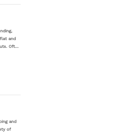
ending,
flat and
uts. Often
ing from
ir
ise work
pping and
ety of