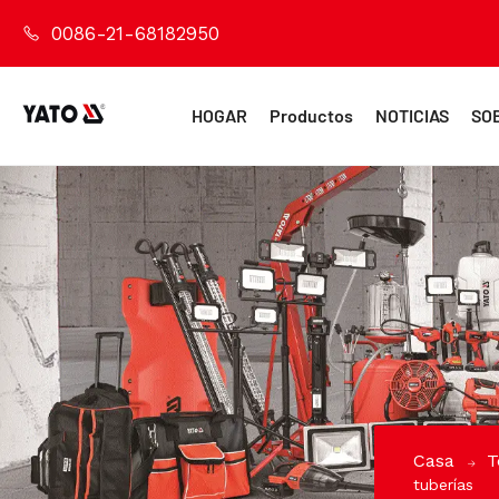
0086-21-68182950
HOGAR
Productos
NOTICIAS
SO
Casa
T
tuberías