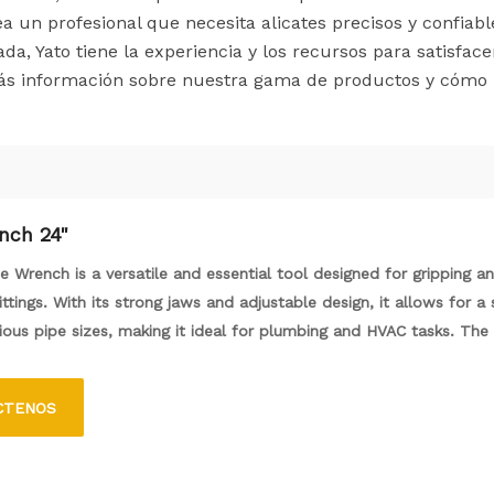
sea un profesional que necesita alicates precisos y confiab
, Yato tiene la experiencia y los recursos para satisface
ás información sobre nuestra gama de productos y cómo
nch 24"
e Wrench is a versatile and essential tool designed for gripping an
ittings. With its strong jaws and adjustable design, it allows for a
ious pipe sizes, making it ideal for plumbing and HVAC tasks. The
ides extra leverage, enabling users to tackle tough jobs with eas
e materials, this tool is built to withstand heavy use and is a mu
CTENOS
ofessionals and DIY enthusiasts.