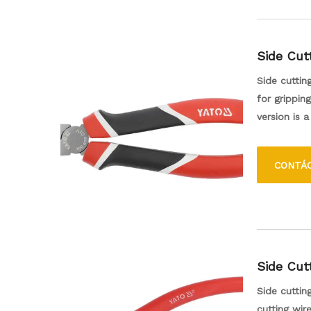
Side Cutt
Side cuttin
for grippin
version is 
various tas
edges and c
CONTÁ
while provi
Side Cutt
Side cuttin
cutting wir