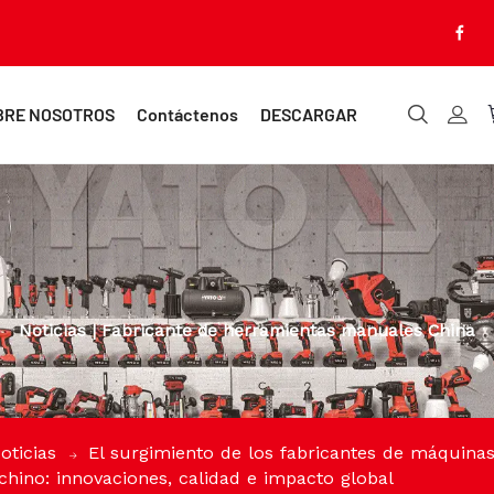
BRE NOSOTROS
Contáctenos
DESCARGAR
Noticias | Fabricante de herramientas manuales China
oticias
El surgimiento de los fabricantes de máquinas
chino: innovaciones, calidad e impacto global