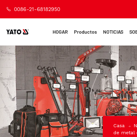
0086-21-68182950
HOGAR
Productos
NOTICIAS
SO
Casa
N
de metal 