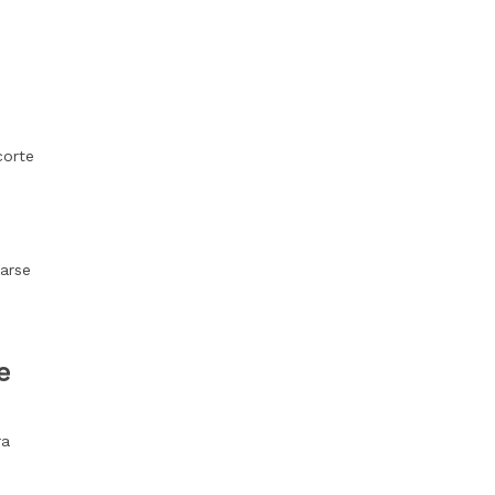
corte
arse
e
ra